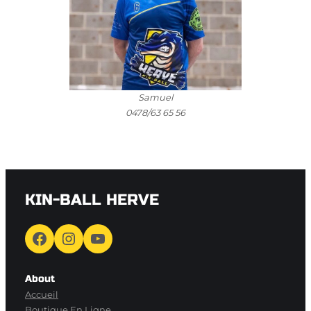
Samuel
0478/63 65 56
KIN-BALL HERVE
Facebook
Instagram
YouTube
About
Accueil
Boutique En Ligne