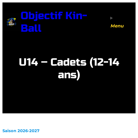
Aller
Objectif Kin-
au
contenu
Ball
Menu
U14 – Cadets (12-14
ans)
Saison 2026-2027