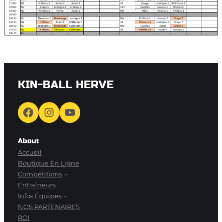
KIN-BALL HERVE
Facebook
Instagram
YouTube
About
Accueil
Boutique En Ligne
Compétitions
Entraîneurs
Infos Équipes
NOS PARTENAIRES
ROI